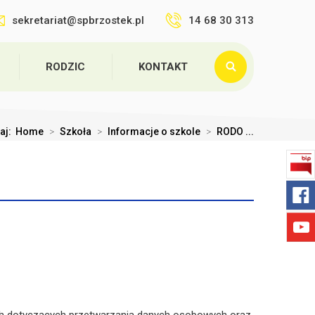
sekretariat@spbrzostek.pl
14 68 30 313
RODZIC
KONTAKT
taj:
Home
>
Szkoła
>
Informacje o szkole
>
RODO ...