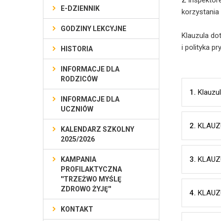
Z inspekto
E-DZIENNIK
korzystania
GODZINY LEKCYJNE
Klauzula d
i polityka p
HISTORIA
INFORMACJE DLA
RODZICÓW
1.
Klauzu
INFORMACJE DLA
UCZNIÓW
2.
KLAUZU
KALENDARZ SZKOLNY
2025/2026
3.
KLAUZU
KAMPANIA
PROFILAKTYCZNA
''TRZEŻWO MYŚLĘ
ZDROWO ŻYJĘ''
4.
KLAUZU
KONTAKT