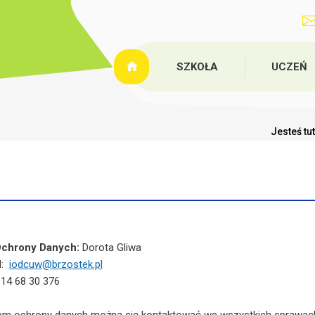
SZKOŁA
UCZEŃ
Jesteś tu
Ochrony Danych:
Dorota Gliwa
l:
iodcuw@brzostek.pl
 14 68 30 376