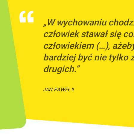
„W wychowaniu chodzi 
człowiek stawał się co
człowiekiem (…), ażeb
bardziej być nie tylko z
drugich.”
JAN PAWEŁ II