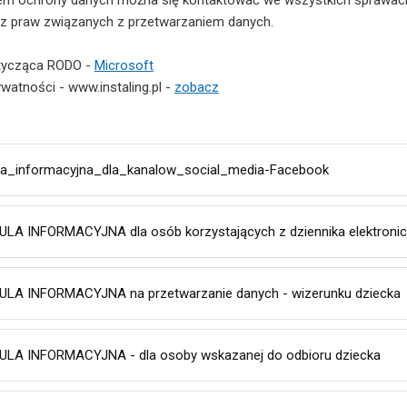
rem ochrony danych można się kontaktować we wszystkich sprawac
 z praw związanych z przetwarzaniem danych.
otycząca RODO -
Microsoft
rywatności - www.instaling.pl -
zobacz
la_informacyjna_dla_kanalow_social_media-Facebook
LA INFORMACYJNA dla osób korzystających z dziennika elektroni
LA INFORMACYJNA na przetwarzanie danych - wizerunku dziecka
LA INFORMACYJNA - dla osoby wskazanej do odbioru dziecka