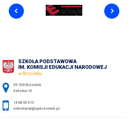
SZKOŁA PODSTAWOWA
IM. KOMISJI EDUKACJI NARODOWEJ
w Brzostku
Adres pocztowy:
39-230 Brzostek
Szkolna 13
14 68 30 313
sekretariat@spbrzostek.pl