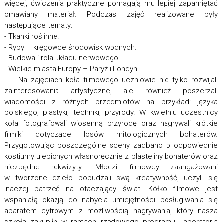
więcej, ćwiczenia praktyczne pomagają mu lepiej zapamiętać
omawiany materiał. Podczas zajęć realizowane były
następujące tematy:
- Tkanki roślinne.
- Ryby – kręgowce środowisk wodnych.
- Budowa i rola układu nerwowego.
- Wielkie miasta Europy – Paryż i Londyn.
Na zajęciach koła filmowego uczniowie nie tylko rozwijali
zainteresowania artystyczne, ale również poszerzali
wiadomości z różnych przedmiotów na przykład: języka
polskiego, plastyki, techniki, przyrody. W kwietniu uczestnicy
koła fotografowali wiosenną przyrodę oraz nagrywali krótkie
filmiki dotyczące losów mitologicznych bohaterów.
Przygotowując poszczególne sceny zadbano o odpowiednie
kostiumy ulepionych własnoręcznie z plasteliny bohaterów oraz
niezbędne rekwizyty. Młodzi filmowcy zaangażowani
w tworzone dzieło pobudzali swą kreatywność, uczyli się
inaczej patrzeć na otaczający świat. Kółko filmowe jest
wspaniałą okazją do nabycia umiejętności posługiwania się
aparatem cyfrowym z możliwością nagrywania, który nasza
szkoła zakupiła w ramach rządowego programu Laboratoria