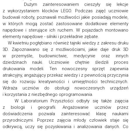
Dużym zainteresowaniem cieszyły się lekcje
z wykorzystaniem klocków LEGO. Podczas zajęć uczniowie
budowali roboty, poznawali możliwości jakie posiadają modele,
w których mogą zostać zastosowane dodatkowe elementy
napędowe i sterujące ich ruchem. W pojazdach montowano
elementy napędowe - silniki i przekładnie zębate.
W kwietniu pogłębiano również tajniki wiedzy z zakresu druku
3D. Zapoznawano się z możliwościami, jakie daje druk 3D
w przemyśle, budownictwie, medycynie oraz innych
dziedzinach nauki. Uczniowie chętnie śledzili proces
drukowania modeli. Ten nowoczesny sprzęt zapewnia
atrakcyjny, angażujący przekaz wiedzy i z pewnością przyczynia
się do rozwoju kreatywności i umiejętności technicznych.
Wdraża uczniów do obsługi nowoczesnych urządzeń
i korzystania z niezbędnego oprogramowania.
W Laboratorium Przyszłości odbyły się także zajęcia
z biologii i geografii. Angażowanie uczniów przez
doświadczenia pozwala zainteresować klasę naukami
przyrodniczymi. Poprzez zajęcia młody człowiek staje się
odkrywcą, uczy się pozyskiwania i analizowania danych. Co