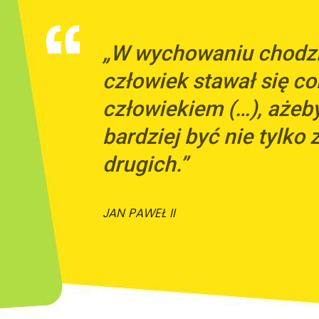
„W wychowaniu chodzi 
człowiek stawał się co
człowiekiem (…), ażeb
bardziej być nie tylko z
drugich.”
JAN PAWEŁ II