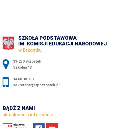
SZKOŁA PODSTAWOWA
IM. KOMISJI EDUKACJI NARODOWEJ
w Brzostku
Adres pocztowy:
39-230 Brzostek
Szkolna 13
14 68 30 313
sekretariat@spbrzostek.pl
BĄDŹ Z NAMI
aktualności i informacje