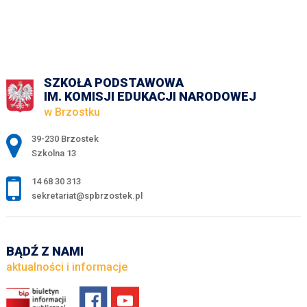
SZKOŁA PODSTAWOWA
IM. KOMISJI EDUKACJI NARODOWEJ
w Brzostku
Adres pocztowy:
39-230 Brzostek
Szkolna 13
14 68 30 313
sekretariat@spbrzostek.pl
BĄDŹ Z NAMI
aktualności i informacje