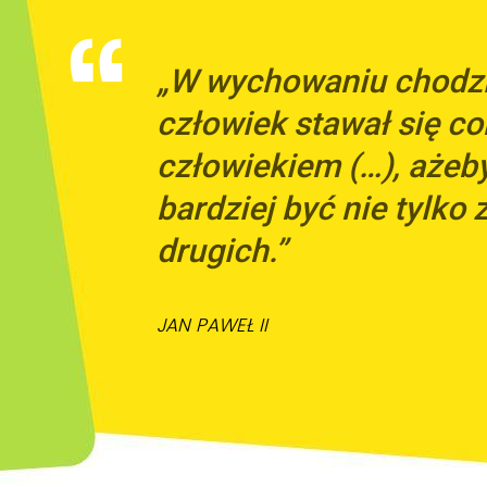
„W wychowaniu chodzi 
człowiek stawał się co
człowiekiem (…), ażeb
bardziej być nie tylko z
drugich.”
JAN PAWEŁ II