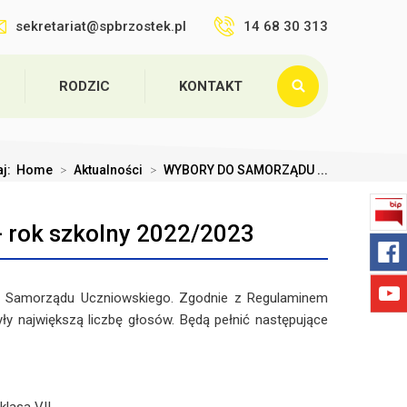
sekretariat@spbrzostek.pl
14 68 30 313
RODZIC
KONTAKT
aj:
Home
>
Aktualności
>
WYBORY DO SAMORZĄDU ...
ok szkolny 2022/2023
o Samorządu Uczniowskiego. Zgodnie z Regulaminem
 największą liczbę głosów. Będą pełnić następujące