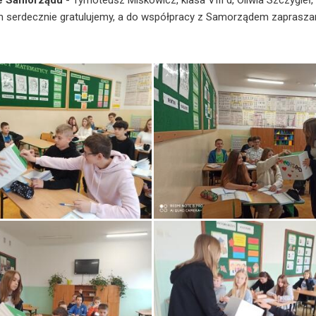
e Samorządu
- Tymoteusz Miśkowicz, klasa VIII d, Oliwia Szczygieł, 
serdecznie gratulujemy, a do współpracy z Samorządem zaprasza