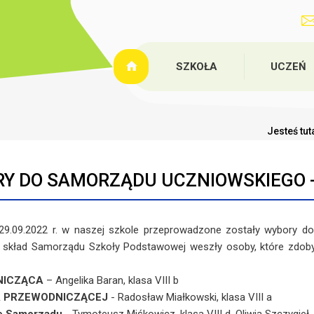
SZKOŁA
UCZEŃ
Jesteś tut
Y DO SAMORZĄDU UCZNIOWSKIEGO - r
09.2022 r. w naszej szkole przeprowadzone zostały wybory d
kład Samorządu Szkoły Podstawowej weszły osoby, które zdobyły
NICZĄCA
– Angelika Baran, klasa VIII b
 PRZEWODNICZĄCEJ
- Radosław Miałkowski, klasa VIII a