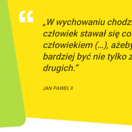
„W wychowaniu chodzi 
człowiek stawał się co
człowiekiem (…), ażeb
bardziej być nie tylko z
drugich.”
JAN PAWEŁ II