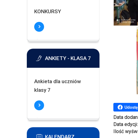
KONKURSY
ANKIETY - KLASA 7
Ankieta dla uczniów
klasy 7
Udostę
Data dodan
Data edycji
Ilość wyśw
KALENDARZ