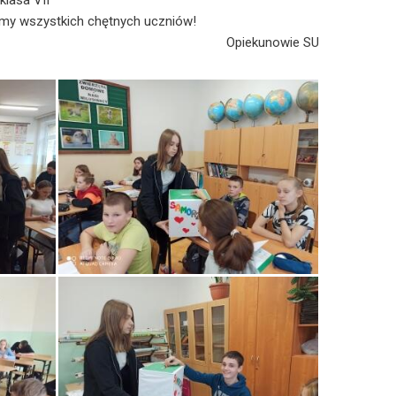
klasa VII
my wszystkich chętnych uczniów!
Opiekunowie SU