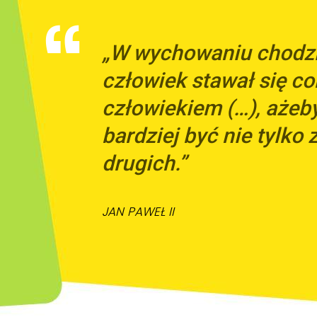
„W wychowaniu chodzi 
człowiek stawał się co
człowiekiem (…), ażeb
bardziej być nie tylko z
drugich.”
JAN PAWEŁ II