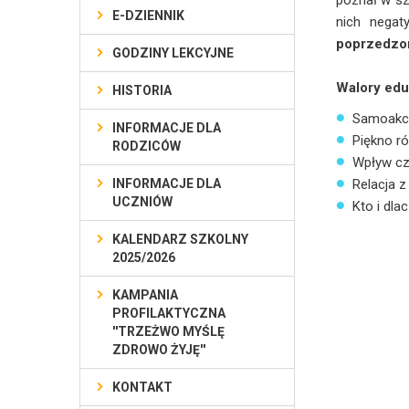
poznał w sz
E-DZIENNIK
nich negat
poprzedzon
GODZINY LEKCYJNE
Walory eduk
HISTORIA
Samoakce
INFORMACJE DLA
Piękno ró
RODZICÓW
Wpływ cz
INFORMACJE DLA
Relacja z 
UCZNIÓW
Kto i dla
KALENDARZ SZKOLNY
2025/2026
KAMPANIA
PROFILAKTYCZNA
''TRZEŻWO MYŚLĘ
ZDROWO ŻYJĘ''
KONTAKT