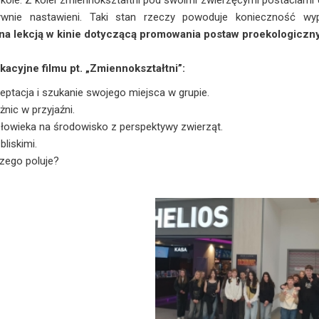
kole. Z kolei zmiennokształtni pod swoimi zwierzęcymi postaciami d
ywnie nastawieni. Taki stan rzeczy powoduje konieczność wy
a lekcją w kinie dotyczącą promowania postaw proekologiczn
acyjne filmu pt. „Zmiennokształtni”:
ptacja i szukanie swojego miejsca w grupie.
żnic w przyjaźni.
łowieka na środowisko z perspektywy zwierząt.
bliskimi.
czego poluje?