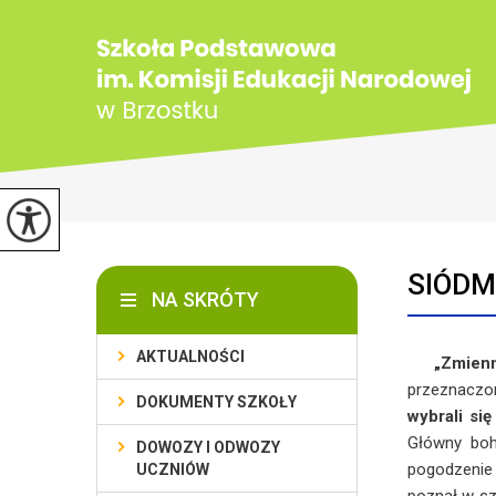
SIÓDM
NA SKRÓTY
AKTUALNOŚCI
„Zmiennok
przeznaczon
DOKUMENTY SZKOŁY
wybrali si
Główny boh
DOWOZY I ODWOZY
pogodzenie 
UCZNIÓW