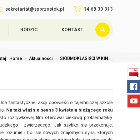
sekretariat@spbrzostek.pl
14 68 30 313
RODZIC
KONTAKT
utaj:
Home
>
Aktualności
>
SIÓDMOKLASIŚCI W KIN ...
a fantastycznej akcji opowieść o tajemniczej szkole
ia.
Na taki właśnie seans 3 kwietnia bieżącego roku
to rozrywkowej film oferował ciekawą problematykę.
dzkiego i zwierzęcego. Jak szybko się przekonuje,
ie rozumie i boi się nowych znajomych syna, których