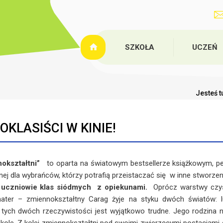
SZKOŁA
UCZEŃ
Jesteś t
OKLASIŚCI W KINIE!
ształtni”
to oparta na światowym bestsellerze książkowym, pełn
ej dla wybrańców, którzy potrafią przeistaczać się w inne stworzen
ę uczniowie klas siódmych z opiekunami.
Oprócz warstwy czys
ater – zmiennokształtny Carag żyje na styku dwóch światów: lu
tych dwóch rzeczywistości jest wyjątkowo trudne. Jego rodzina n