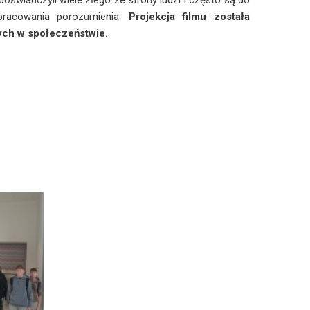
oświadczyli wiele złego ze strony ludzi i często są do
pracowania porozumienia.
Projekcja filmu została
ych w społeczeństwie.