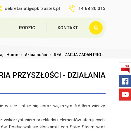
sekretariat@spbrzostek.pl
14 68 30 313
RODZIC
KONTAKT
taj:
Home
>
Aktualności
>
REALIZACJA ZADAŃ PRO ...
A PRZYSZŁOŚCI - DZIAŁANIA
e w siłę i staje się coraz większym źródłem wiedzy,
 wykorzystaniem przekładni i elementów sterujących.
obotów. Posługiwali się klockami Lego Spike Steam wraz