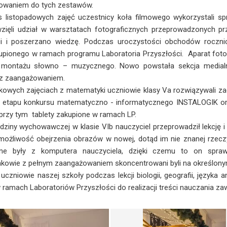
owaniem do tych zestawów.
topadowych zajęć uczestnicy koła filmowego wykorzystali sprzy
zięli udział w warsztatach fotograficznych przeprowadzonych pr
ci i poszerzano wiedzę. Podczas uroczystości obchodów roczni
upionego w ramach programu Laboratoria Przyszłości. Aparat fotogra
 montażu słowno – muzycznego. Nowo powstała sekcja medialna
 z zaangażowaniem.
ych zajęciach z matematyki uczniowie klasy Va rozwiązywali zad
o etapu konkursu matematyczno - informatycznego INSTALOGIK or
 przy tym tablety zakupione w ramach LP.
ziny wychowawczej w klasie VIb nauczyciel przeprowadził lekcję 
 możliwość obejrzenia obrazów w nowej, dotąd im nie znanej rzec
ne były z komputera nauczyciela, dzięki czemu to on spraw
owie z pełnym zaangażowaniem skoncentrowani byli na określony
niowie naszej szkoły podczas lekcji biologii, geografii, języka an
 ramach Laboratoriów Przyszłości do realizacji treści nauczania z