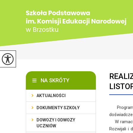
REALI
NA SKRÓTY
LISTO
AKTUALNOŚCI
Program Lab
DOKUMENTY SZKOŁY
doświadczeń 
DOWOZY I ODWOZY
W ramach le
UCZNIÓW
Rozwijali i