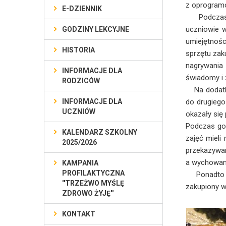
z oprogram
E-DZIENNIK
Podczas lis
uczniowie w
GODZINY LEKCYJNE
umiejętnoś
HISTORIA
sprzętu zak
nagrywania
INFORMACJE DLA
świadomy i
RODZICÓW
Na dodatkow
INFORMACJE DLA
do drugieg
UCZNIÓW
okazały się
Podczas god
KALENDARZ SZKOLNY
zajęć mieli
2025/2026
przekazywa
a wychowank
KAMPANIA
PROFILAKTYCZNA
Ponadto ucz
''TRZEŻWO MYŚLĘ
zakupiony w
ZDROWO ŻYJĘ''
KONTAKT