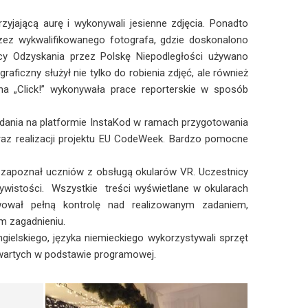
jającą aurę i wykonywali jesienne zdjęcia. Ponadto
zez wykwalifikowanego fotografa, gdzie doskonalono
cy Odzyskania przez Polskę Niepodległości używano
ficzny służył nie tylko do robienia zdjęć, ale również
 „Click!” wykonywała prace reporterskie w sposób
ania na platformie InstaKod w ramach przygotowania
az realizacji projektu EU CodeWeek. Bardzo pomocne
i zapoznał uczniów z obsługą okularów VR. Uczestnicy
zywistości. Wszystkie treści wyświetlane w okularach
ował pełną kontrolę nad realizowanym zadaniem,
m zagadnieniu.
gielskiego, języka niemieckiego wykorzystywali sprzęt
awartych w podstawie programowej.