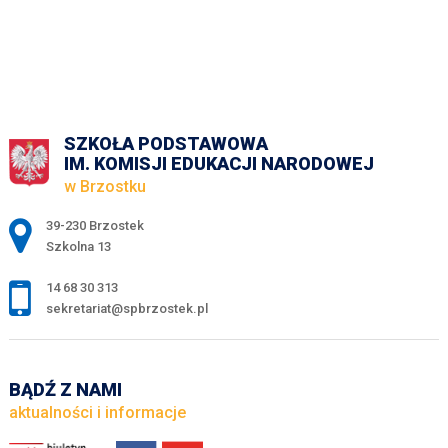
SZKOŁA PODSTAWOWA
IM. KOMISJI EDUKACJI NARODOWEJ
w Brzostku
Adres pocztowy:
39-230 Brzostek
Szkolna 13
14 68 30 313
sekretariat@spbrzostek.pl
BĄDŹ Z NAMI
aktualności i informacje