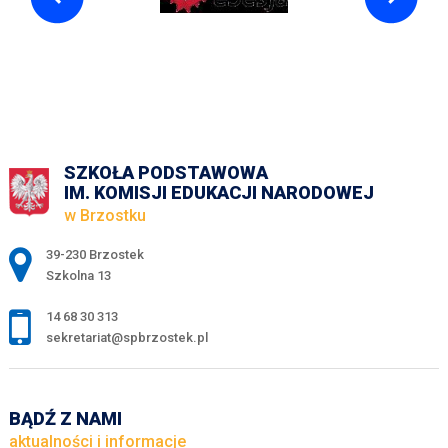
SZKOŁA PODSTAWOWA
IM. KOMISJI EDUKACJI NARODOWEJ
w Brzostku
Adres pocztowy:
39-230 Brzostek
Szkolna 13
14 68 30 313
sekretariat@spbrzostek.pl
BĄDŹ Z NAMI
aktualności i informacje