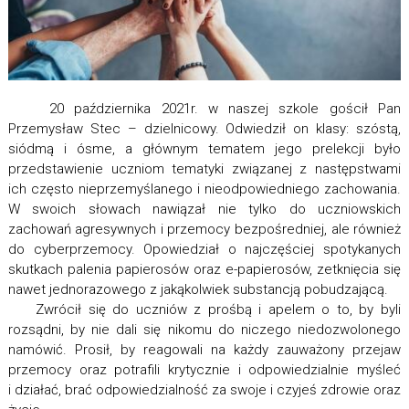
20 października 2021r. w naszej szkole gościł Pan
Przemysław Stec – dzielnicowy. Odwiedził on klasy: szóstą,
siódmą i ósme, a głównym tematem jego prelekcji było
przedstawienie uczniom tematyki związanej z następstwami
ich często nieprzemyślanego i nieodpowiedniego zachowania.
W swoich słowach nawiązał nie tylko do uczniowskich
zachowań agresywnych i przemocy bezpośredniej, ale również
do cyberprzemocy. Opowiedział o najczęściej spotykanych
skutkach palenia papierosów oraz e-papierosów, zetknięcia się
nawet jednorazowego z jakąkolwiek substancją pobudzającą.
Zwrócił się do uczniów z prośbą i apelem o to, by byli
rozsądni, by nie dali się nikomu do niczego niedozwolonego
namówić. Prosił, by reagowali na każdy zauważony przejaw
przemocy oraz potrafili krytycznie i odpowiedzialnie myśleć
i działać, brać odpowiedzialność za swoje i czyjeś zdrowie oraz