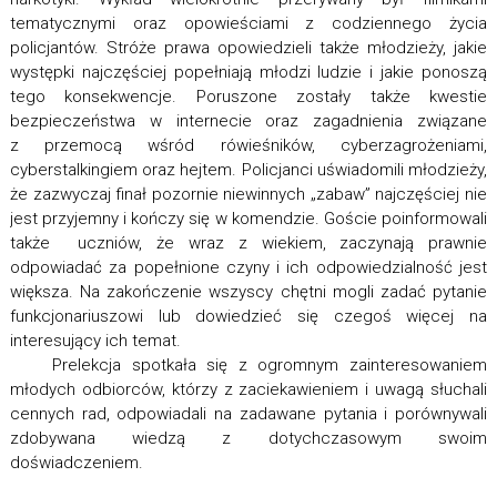
tematycznymi oraz opowieściami z codziennego życia
policjantów. Stróże prawa opowiedzieli także młodzieży, jakie
występki najczęściej popełniają młodzi ludzie i jakie ponoszą
tego konsekwencje. Poruszone zostały także kwestie
bezpieczeństwa w internecie oraz zagadnienia związane
z przemocą wśród rówieśników, cyberzagrożeniami,
cyberstalkingiem oraz hejtem. Policjanci uświadomili młodzieży,
że zazwyczaj finał pozornie niewinnych „zabaw” najczęściej nie
jest przyjemny i kończy się w komendzie. Goście poinformowali
także uczniów, że wraz z wiekiem, zaczynają prawnie
odpowiadać za popełnione czyny i ich odpowiedzialność jest
większa. Na zakończenie wszyscy chętni mogli zadać pytanie
funkcjonariuszowi lub dowiedzieć się czegoś więcej na
interesujący ich temat.
Prelekcja spotkała się z ogromnym zainteresowaniem
młodych odbiorców, którzy z zaciekawieniem i uwagą słuchali
cennych rad, odpowiadali na zadawane pytania i porównywali
zdobywana wiedzą z dotychczasowym swoim
doświadczeniem.