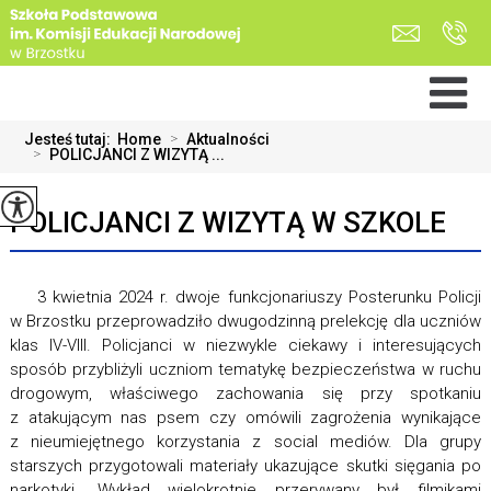
Jesteś tutaj:
Home
>
Aktualności
>
POLICJANCI Z WIZYTĄ ...
POLICJANCI Z WIZYTĄ W SZKOLE
3 kwietnia 2024 r. dwoje funkcjonariuszy Posterunku Policji
w Brzostku przeprowadziło dwugodzinną prelekcję dla uczniów
klas IV-VIII. Policjanci w niezwykle ciekawy i interesujących
sposób przybliżyli uczniom tematykę bezpieczeństwa w ruchu
drogowym, właściwego zachowania się przy spotkaniu
z atakującym nas psem czy omówili zagrożenia wynikające
z nieumiejętnego korzystania z social mediów. Dla grupy
starszych przygotowali materiały ukazujące skutki sięgania po
narkotyki. Wykład wielokrotnie przerywany był filmikami