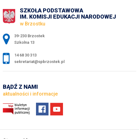
SZKOŁA PODSTAWOWA
IM. KOMISJI EDUKACJI NARODOWEJ
w Brzostku
Adres pocztowy:
39-230 Brzostek
Szkolna 13
14 68 30 313
sekretariat@spbrzostek.pl
BĄDŹ Z NAMI
aktualności i informacje