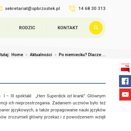
sekretariat@spbrzostek.pl
14 68 30 313
RODZIC
KONTAKT
tutaj:
Home
>
Aktualności
>
Po niemiecku? Dlacze ...
 I – III spektakl „Herr Superdick ist krank”. Głównym
cji ich nieprzestrzegania. Zadaniem uczniów było też
barier językowych, a także propagowanie nauki języków
emów zrozumieli główny przekaz i z powodzeniem wzięli