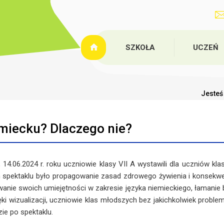
SZKOŁA
UCZEŃ
Jesteś 
miecku? Dlaczego nie?
4.06.2024 r. roku uczniowie klasy VII A wystawili dla uczniów klas
 spektaklu było propagowanie zasad zdrowego żywienia i konsekwen
anie swoich umiejętności w zakresie języka niemieckiego, łamanie 
ęki wizualizacji, uczniowie klas młodszych bez jakichkolwiek probl
zie po spektaklu.