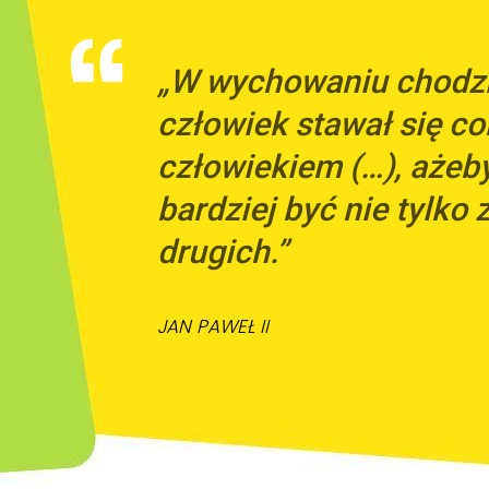
„W wychowaniu chodzi 
człowiek stawał się co
człowiekiem (…), ażeb
bardziej być nie tylko z
drugich.”
JAN PAWEŁ II