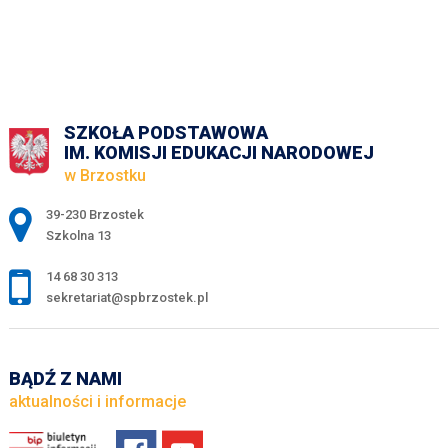
SZKOŁA PODSTAWOWA
IM. KOMISJI EDUKACJI NARODOWEJ
w Brzostku
Adres pocztowy:
39-230 Brzostek
Szkolna 13
14 68 30 313
sekretariat@spbrzostek.pl
BĄDŹ Z NAMI
aktualności i informacje