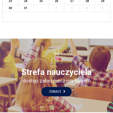
23
24
25
26
27
28
29
30
31
1
2
3
4
5
Strefa nauczyciela
dostęp zabezpieczony hasłem
ZOBACZ