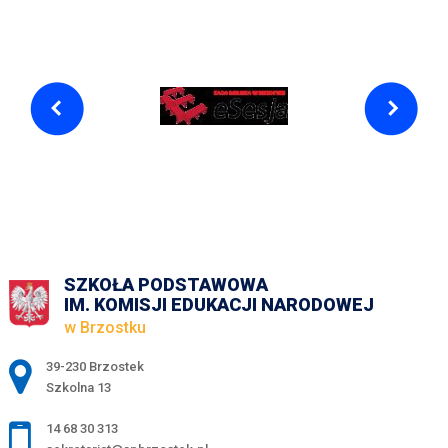
SZKOŁA PODSTAWOWA
IM. KOMISJI EDUKACJI NARODOWEJ
w Brzostku
Adres pocztowy:
39-230 Brzostek
Szkolna 13
14 68 30 313