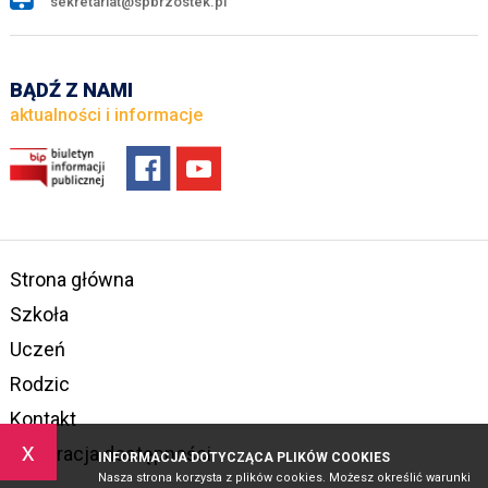
sekretariat@spbrzostek.pl
BĄDŹ Z NAMI
aktualności i informacje
Strona główna
Szkoła
Uczeń
Rodzic
Kontakt
x
Deklaracja dostępności
INFORMACJA DOTYCZĄCA PLIKÓW COOKIES
Nasza strona korzysta z plików cookies. Możesz określić warunki