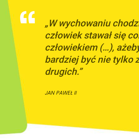
„W wychowaniu chodzi 
człowiek stawał się co
człowiekiem (…), ażeb
bardziej być nie tylko z
drugich.”
JAN PAWEŁ II