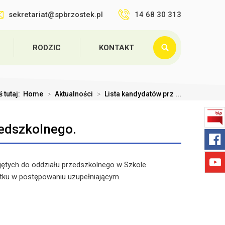
sekretariat@spbrzostek.pl
14 68 30 313
RODZIC
KONTAKT
ś tutaj:
Home
>
Aktualności
>
Lista kandydatów prz ...
zedszkolnego.
jętych do oddziału przedszkolnego w Szkole
ku w postępowaniu uzupełniającym.