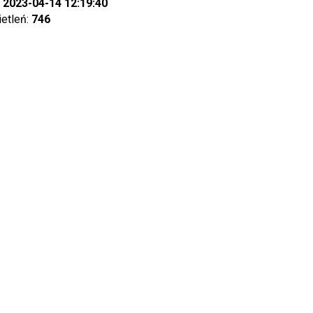
:
2023-04-14 12:19:40
ietleń:
746