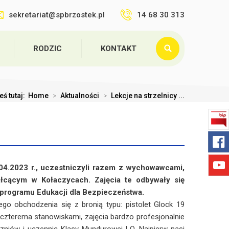
sekretariat@spbrzostek.pl
14 68 30 313
RODZIC
KONTAKT
eś tutaj:
Home
>
Aktualności
>
Lekcje na strzelnicy ...
4.2023 r., uczestniczyli razem z wychowawcami,
ałcącym w Kołaczycach. Zajęcia te odbywały się
rogramu Edukacji dla Bezpieczeństwa.
obchodzenia się z bronią typu: pistolet Glock 19
z czterema stanowiskami, zajęcia bardzo profesjonalnie