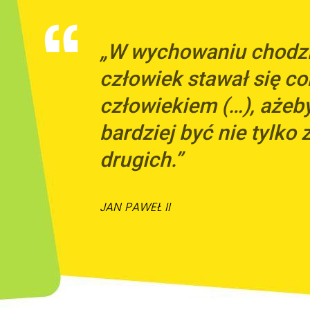
„W wychowaniu chodzi 
człowiek stawał się co
człowiekiem (…), ażeb
bardziej być nie tylko z
drugich.”
JAN PAWEŁ II