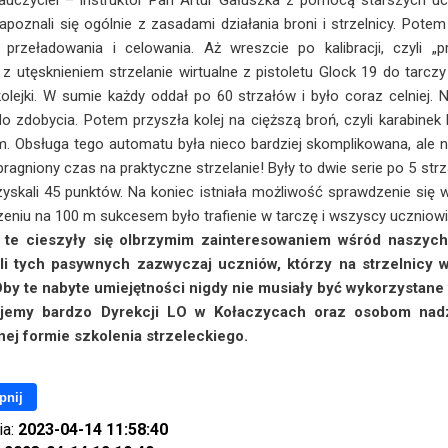
auczyciel – instruktor Pan Artur Gałuszka z pomocą starszych uc
poznali się ogólnie z zasadami działania broni i strzelnicy. Potem 
przeładowania i celowania. Aż wreszcie po kalibracji, czyli „pr
z utęsknieniem strzelanie wirtualne z pistoletu Glock 19 do tarczy
kolejki. W sumie każdy oddał po 60 strzałów i było coraz celniej. 
o zdobycia. Potem przyszła kolej na cięższą broń, czyli karabinek
. Obsługa tego automatu była nieco bardziej skomplikowana, ale 
ragniony czas na praktyczne strzelanie! Były to dwie serie po 5 strza
uzyskali 45 punktów. Na koniec istniała możliwość sprawdzenie się 
eniu na 100 m sukcesem było trafienie w tarczę i wszyscy uczniowie 
e cieszyły się olbrzymim zainteresowaniem wśród naszych
i tych pasywnych zazwyczaj uczniów, którzy na strzelnicy w
Oby te nabyte umiejętności nigdy nie musiały być wykorzystane
y bardzo Dyrekcji LO w Kołaczycach oraz osobom nadzor
ej formie szkolenia strzeleckiego.
pnij
ia:
2023-04-14 11:58:40