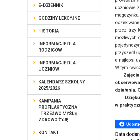
prowadził n
E-DZIENNIK
uczniowie za
magazynku, 
GODZINY LEKCYJNE
oczekiwane 
przez trzy 
HISTORIA
możliwych d
INFORMACJE DLA
pojedynczym
RODZICÓW
przyszedł up
a najlepsi 
INFORMACJE DLA
W tym ćwicz
UCZNIÓW
Zajęcia t
KALENDARZ SZKOLNY
obserwowal
2025/2026
działania. 
Dziękujem
KAMPANIA
w praktyczn
PROFILAKTYCZNA
''TRZEŻWO MYŚLĘ
ZDROWO ŻYJĘ''
Udostę
KONTAKT
Data dodan