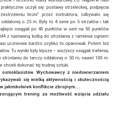
zniów i uczennic Klasy Mundurowej LO. Najpierw nasi
praktycznie uczyli się: postawy strzeleckiej, podpięcia
zestrzeleniu broni” przez instruktora, odbywało się
 oddalonej o 25 m. Były to 4 serie po 5 strzałów i tak
Najlepsi osiągali po 40 punktów w serii na 50 punktów
 M4 z nastawną kolbą do strzelania z ramienia ogniem
nasi uczniowie bardzo szybko to opanowali. Potem też
łów. Tu wyniki były lepsze – wszyscy osiągali trafienia,
w strzelaniu do tarczy oddalonej o 50 m, nawet 100 m.
chcieli dokonać tej trudnej sztuki.
 ósmoklasistów. Wychowawcy z niedowierzaniem
ykazywali się wielką aktywnością i skutecznością
 w jakimkolwiek konflikcie zbrojnym….
ującym trening za możliwość wzięcia udziału