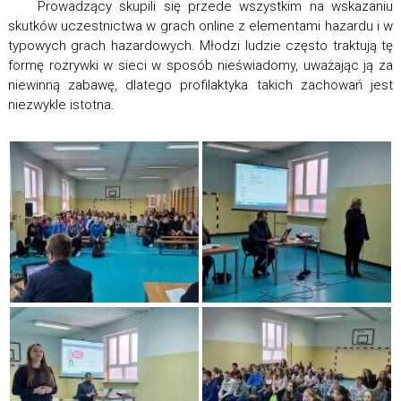
Prowadzący skupili się przede wszystkim na wskazaniu
skutków uczestnictwa w grach online z elementami hazardu i w
typowych grach hazardowych. Młodzi ludzie często traktują tę
formę rozrywki w sieci w sposób nieświadomy, uważając ją za
niewinną zabawę, dlatego profilaktyka takich zachowań jest
niezwykle istotna.