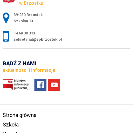
w Brzostku
Adres pocztowy:
39-230 Brzostek
Szkolna 13
14 68 30 313
sekretariat@spbrzostek.pl
BĄDŹ Z NAMI
aktualności i informacje
Strona główna
Szkoła