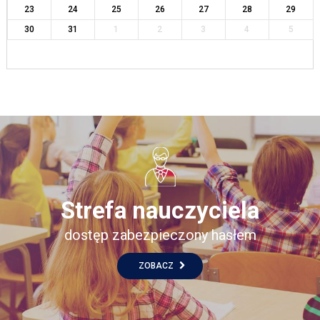
23
24
25
26
27
28
29
30
31
1
2
3
4
5
Strefa nauczyciela
dostęp zabezpieczony hasłem
ZOBACZ