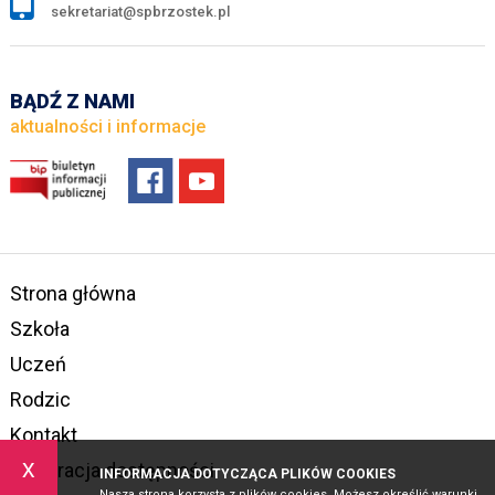
sekretariat@spbrzostek.pl
BĄDŹ Z NAMI
aktualności i informacje
Strona główna
Szkoła
Uczeń
Rodzic
Kontakt
x
Deklaracja dostępności
INFORMACJA DOTYCZĄCA PLIKÓW COOKIES
Nasza strona korzysta z plików cookies. Możesz określić warunki