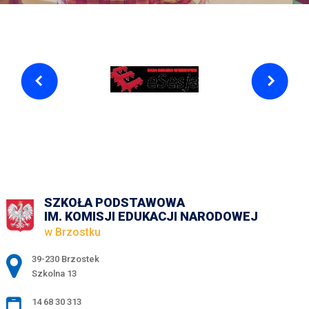
SZKOŁA PODSTAWOWA
IM. KOMISJI EDUKACJI NARODOWEJ
w Brzostku
Adres pocztowy:
39-230 Brzostek
Szkolna 13
14 68 30 313