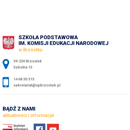
SZKOŁA PODSTAWOWA
IM. KOMISJI EDUKACJI NARODOWEJ
w Brzostku
Adres pocztowy:
39-230 Brzostek
Szkolna 13
14 68 30 313
sekretariat@spbrzostek.pl
BĄDŹ Z NAMI
aktualności i informacje