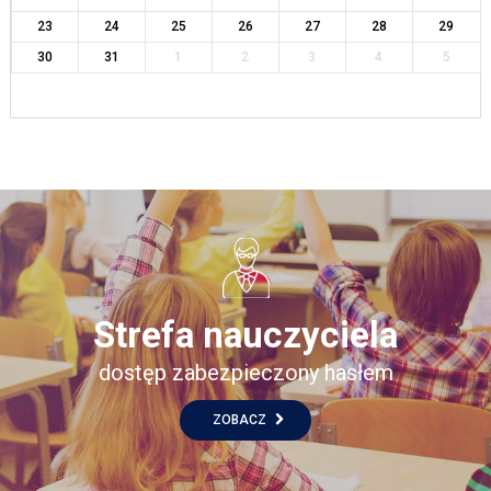
23
24
25
26
27
28
29
30
31
1
2
3
4
5
Strefa nauczyciela
dostęp zabezpieczony hasłem
ZOBACZ