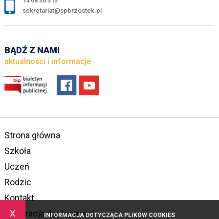
14 68 30 313
sekretariat@spbrzostek.pl
BĄDŹ Z NAMI
aktualności i informacje
Strona główna
Szkoła
Uczeń
Rodzic
Kontakt
x
Deklaracja dostępności
INFORMACJA DOTYCZĄCA PLIKÓW COOKIES