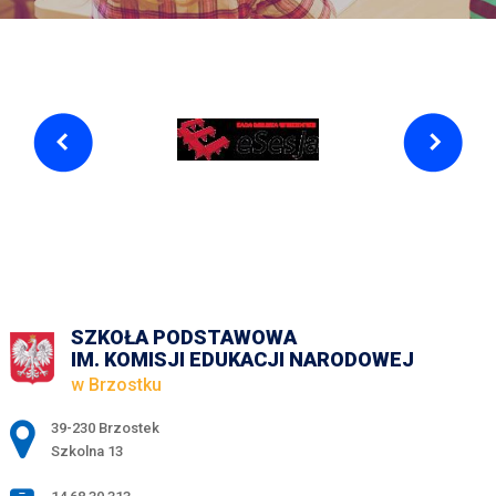
SZKOŁA PODSTAWOWA
IM. KOMISJI EDUKACJI NARODOWEJ
w Brzostku
Adres pocztowy:
39-230 Brzostek
Szkolna 13