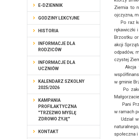
którzy śmie
E-DZIENNIK
Ziemia to n
ojczyzna, mo
GODZINY LEKCYJNE
Po raz kole
rękawiczki 
HISTORIA
Brzostku or
INFORMACJE DLA
akcji Sprzą
RODZICÓW
odpadów, mo
czystej Ziem
INFORMACJE DLA
Akcja ta z
UCZNIÓW
współfinans
KALENDARZ SZKOLNY
w gminie Br
2025/2026
Po zakończ
Małgorzacie
KAMPANIA
Pani Przew
PROFILAKTYCZNA
w ramach po
''TRZEŻWO MYŚLĘ
ZDROWO ŻYJĘ''
Udział w Sp
naturalneg
KONTAKT
społeczna i