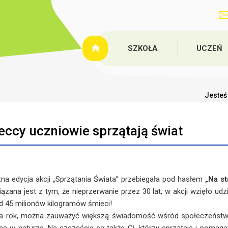
SZKOŁA
UCZEŃ
Jesteś 
eccy uczniowie sprzątają świat
 edycja akcji „Sprzątania Świata” przebiegała pod hasłem
„Na st
iązana jest z tym, że nieprzerwanie przez 30 lat, w akcji wzięło ud
d 45 milionów kilogramów śmieci!
rok, można zauważyć większą świadomość wśród społeczeństwa do