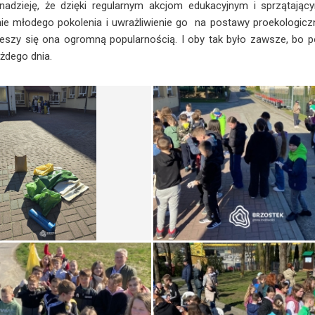
eję, że dzięki regularnym akcjom edukacyjnym i sprzątającym
ie młodego pokolenia i uwrażliwienie go na postawy proekologicz
ieszy się ona ogromną popularnością. I oby tak było zawsze, bo po
żdego dnia.