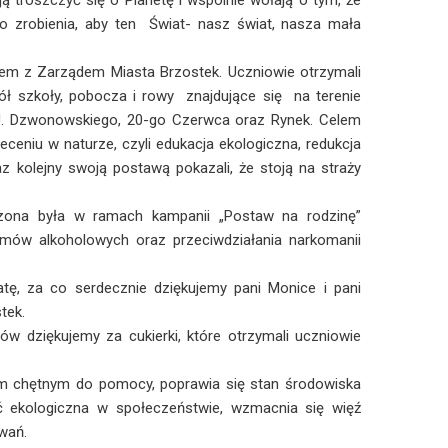
ą troszczyć się o Planetę i wspólnie wołają o tym, że
o zrobienia, aby ten Świat- nasz świat, nasza mała
zem z Zarządem Miasta Brzostek. Uczniowie otrzymali
kół szkoły, pobocza i rowy znajdujące się na terenie
 J. Dzwonowskiego, 20-go Czerwca oraz Rynek. Celem
eceniu w naturze, czyli edukacja ekologiczna, redukcja
z kolejny swoją postawą pokazali, że stoją na straży
ona była w ramach kampanii „Postaw na rodzinę”
emów alkoholowych oraz przeciwdziałania narkomanii
tę, za co serdecznie dziękujemy pani Monice i pani
tek.
dziękujemy za cukierki, które otrzymali uczniowie
om chętnym do pomocy, poprawia się stan środowiska
 ekologiczna w społeczeństwie, wzmacnia się więź
wań.