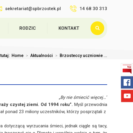
sekretariat@spbrzostek.pl
14 68 30 313
RODZIC
KONTAKT
tutaj:
Home
>
Aktualności
>
Brzosteccy uczniowie ...
„By nie śmiecić więcej…”
raży czystej ziemi. Od 1994 roku”.
Myśl przewodnia
ział ponad 23 miliony uczestników, którzy posprzątali z
tyczącą wyrzucania śmieci, jednak ciągle są tacy,