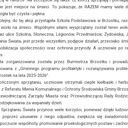
cą w naturze. Na szczęście są także Ci, którzy sprzątają i pomagaj
ie jest miejsce na śmieci. To pokazuje, że RAZEM mamy wiele d
gła być czysta i piękna.
jny, do tej akcji przystąpiła Szkoła Podstawowa w Brzostku, ra
i worki na śmieci. Wspólnymi siłami wysprzątany został teren wo
az ulice Szkolna, Słoneczna, Legionów, Przedmieście, Żydowska,
tania Świata, jest przede wszystkim, podjęcie działań, przeciwko śmi
bilizacja społeczności oraz ochrona przyrody. A uczniowie po ra
i.
organizowana została przez Burmistrza Brzostku i prowadz
owana z „Gminnego programu profilaktyki i rozwiązywania probl
zostek na lata 2025-2026”.
onym sprzątaniu, uczniowie otrzymali ciepłe kiełbaski i herba
 z Referatu Mienia Komunalnego i Ochrony Środowiska Gminy Brzos
odniczącej Zarządu Miasta oraz Przewodniczącej Rady Rodziców 
dziękowania za wspaniały dzień.
rzątaniu Świata przynosi wiele korzyści, ponieważ dzięki ludzi
o, poprzez usuwanie z niego odpadów, zwiększa się świadomość
 poczucie wspólnoty, promowanie proekologicznych postaw i zacho