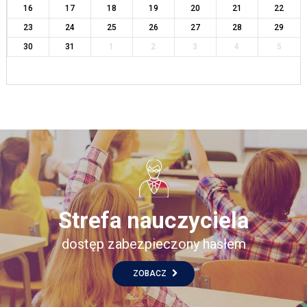
16
17
18
19
20
21
22
23
24
25
26
27
28
29
30
31
1
2
3
4
5
Strefa nauczyciela
dostęp zabezpieczony hasłem
ZOBACZ