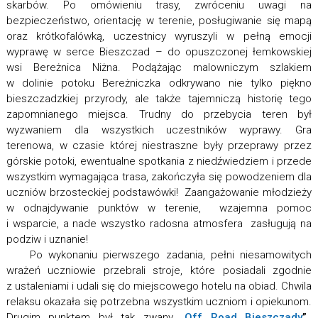
skarbów. Po omówieniu trasy, zwróceniu uwagi na
bezpieczeństwo, orientację w terenie, posługiwanie się mapą
oraz krótkofalówką, uczestnicy wyruszyli w pełną emocji
wyprawę w serce Bieszczad – do opuszczonej łemkowskiej
wsi Bereżnica Niżna. Podążając malowniczym szlakiem
w dolinie potoku Bereżniczka odkrywano nie tylko piękno
bieszczadzkiej przyrody, ale także tajemniczą historię tego
zapomnianego miejsca. Trudny do przebycia teren był
wyzwaniem dla wszystkich uczestników wyprawy. Gra
terenowa, w czasie której niestraszne były przeprawy przez
górskie potoki, ewentualne spotkania z niedźwiedziem i przede
wszystkim wymagająca trasa, zakończyła się powodzeniem dla
uczniów brzosteckiej podstawówki! Zaangażowanie młodzieży
w odnajdywanie punktów w terenie, wzajemna pomoc
i wsparcie, a nade wszystko radosna atmosfera zasługują na
podziw i uznanie!
Po wykonaniu pierwszego zadania, pełni niesamowitych
wrażeń uczniowie przebrali stroje, które posiadali zgodnie
z ustaleniami i udali się do miejscowego hotelu na obiad. Chwila
relaksu okazała się potrzebna wszystkim uczniom i opiekunom.
Drugim punktem był tak zwany „
Off Road Bieszczady
”
,