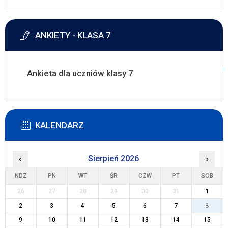
ANKIETY - KLASA 7
Ankieta dla uczniów klasy 7
KALENDARZ
‹
Sierpień 2026
›
NDZ
PN
WT
ŚR
CZW
PT
SOB
26
27
28
29
30
31
1
2
3
4
5
6
7
8
9
10
11
12
13
14
15