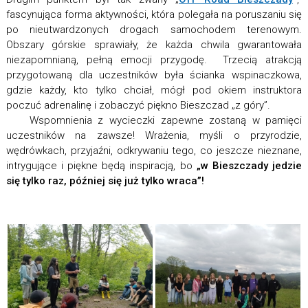
fascynująca forma aktywności, która polegała na poruszaniu się
po nieutwardzonych drogach samochodem terenowym.
Obszary górskie sprawiały, że każda chwila gwarantowała
niezapomnianą, pełną emocji przygodę. Trzecią atrakcją
przygotowaną dla uczestników była ścianka wspinaczkowa,
gdzie każdy, kto tylko chciał, mógł pod okiem instruktora
poczuć adrenalinę i zobaczyć piękno Bieszczad „z góry”.
Wspomnienia z wycieczki zapewne zostaną w pamięci
uczestników na zawsze! Wrażenia, myśli o przyrodzie,
wędrówkach, przyjaźni, odkrywaniu tego, co jeszcze nieznane,
intrygujące i piękne będą inspiracją, bo
„w Bieszczady jedzie
się tylko raz, później się już tylko wraca”!