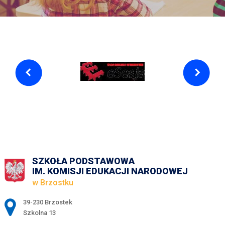
SZKOŁA PODSTAWOWA
IM. KOMISJI EDUKACJI NARODOWEJ
w Brzostku
Adres pocztowy:
39-230 Brzostek
Szkolna 13