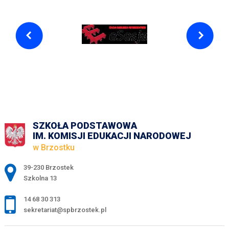
SZKOŁA PODSTAWOWA
IM. KOMISJI EDUKACJI NARODOWEJ
w Brzostku
Adres pocztowy:
39-230 Brzostek
Szkolna 13
14 68 30 313
sekretariat@spbrzostek.pl