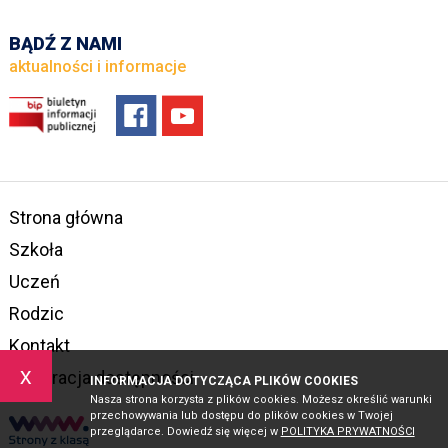
BĄDŹ Z NAMI
aktualności i informacje
Strona główna
Szkoła
Uczeń
Rodzic
Kontakt
x
Deklaracja dostępności
INFORMACJA DOTYCZĄCA PLIKÓW COOKIES
Nasza strona korzysta z plików cookies. Możesz określić warunki
przechowywania lub dostępu do plików cookies w Twojej
przeglądarce. Dowiedź się więcej w
POLITYKA PRYWATNOŚCI